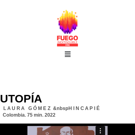
UTOPÍA
L A U R A G Ó M E Z &nbspH I N C A P I É
Colombia. 75 min. 2022