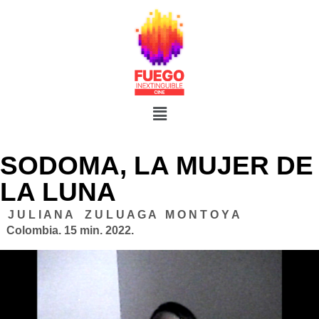
SODOMA, LA MUJER DE
LA LUNA
J U L I A N A Z U L U A G A M O N T O Y A
Colombia. 15 min. 2022.