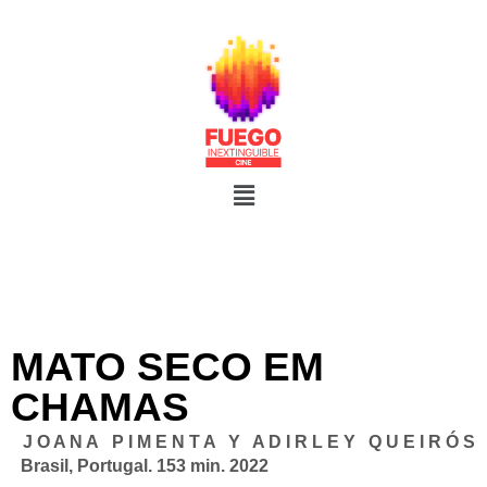
MATO SECO EM
CHAMAS
J O A N A P I M E N T A Y A D I R L E Y Q U E I R Ó S
Brasil, Portugal. 153 min. 2022