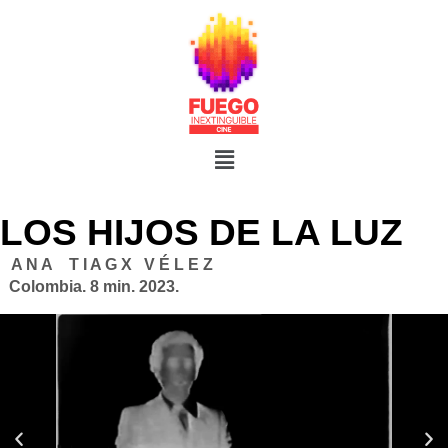
LOS HIJOS DE LA LUZ
A N A T I A G X V É L E Z
Colombia. 8 min. 2023.