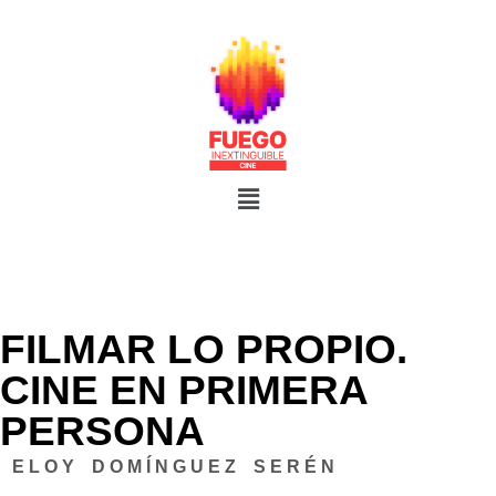
FILMAR LO PROPIO.
CINE EN PRIMERA
PERSONA
E L O Y D O M Í N G U E Z S E R É N