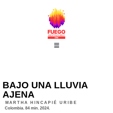
BAJO UNA LLUVIA
AJENA
M A R T H A H I N C A P I É U R I B E
Colombia. 84 min. 2024.